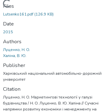
Loading...
Files
Lutsenko161.pdf
(126.9 KB)
Date
2015
Authors
Луценко, Н. О.
Халіна, В. Ю.
Publisher
Харківський національний автомобільно-дорожній
університет
Citation
Луценко, Н. О. Маркетингові технології у галузі
будівництва / Н. О. Луценко, В. Ю. Халіна // Сучасні
напрямки розвитку економіки і менеджменту на