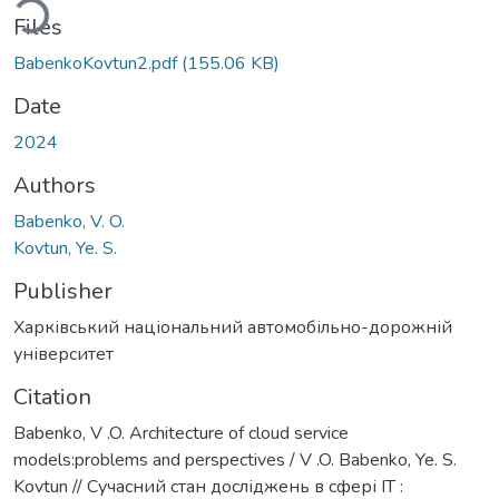
ding...
Files
BabenkoKovtun2.pdf
(155.06 KB)
Date
2024
Authors
Babenko, V. O.
Kovtun, Ye. S.
Publisher
Харківський національний автомобільно-дорожній
університет
Citation
Babenko, V .O. Аrchitecture of cloud service
models:problems and perspectives / V .O. Babenko, Ye. S.
Kovtun // Сучасний стан досліджень в сфері ІТ :