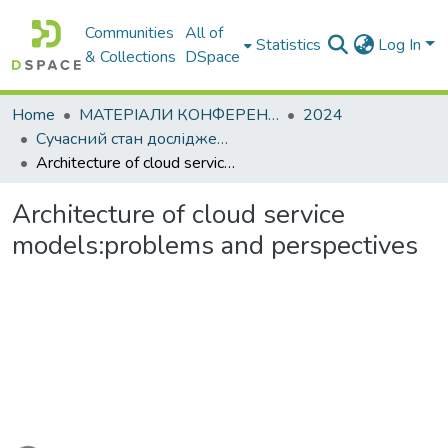
Communities
All of
Statistics
Log In
& Collections
DSpace
Home
МАТЕРІАЛИ КОНФЕРЕНЦІЙ
2024
Сучасний стан досліджень в сфері ІТ
Аrchitecture of cloud service models:problems and perspectives
Аrchitecture of cloud service
models:problems and perspectives