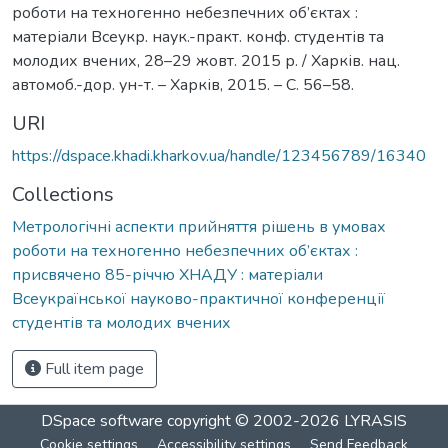
роботи на техногенно небезпечних об’єктах :
матеріали Всеукр. наук.-практ. конф. студентів та
молодих вчених, 28–29 жовт. 2015 р. / Харків. нац.
автомоб.-дор. ун-т. – Харків, 2015. – С. 56–58.
URI
https://dspace.khadi.kharkov.ua/handle/123456789/16340
Collections
Метрологічні аспекти прийняття рішень в умовах
роботи на техногенно небезпечних об’єктах :
присвячено 85-річчю ХНАДУ : матеріали
Всеукраїнської науково-практичної конференції
студентів та молодих вчених
Full item page
DSpace software
copyright © 2002-2026
LYRASIS
Cookie settings
Accessibility settings
Send Feedback