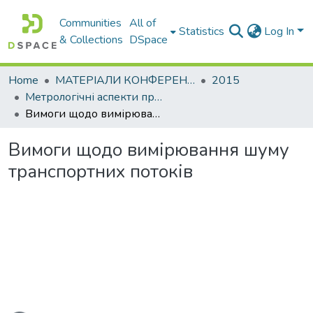
Communities
All of
Statistics
Log In
& Collections
DSpace
Home
МАТЕРІАЛИ КОНФЕРЕНЦІЙ
2015
Метрологічні аспекти прийняття рішень в умовах роботи на техногенно небезпечних об’єктах : присвячено 85-річчю ХНАДУ : матеріали Всеукраїнської науково-практичної конференції студентів та молодих вчених
Вимоги щодо вимірювання шуму транспортних потоків
Вимоги щодо вимірювання шуму
транспортних потоків