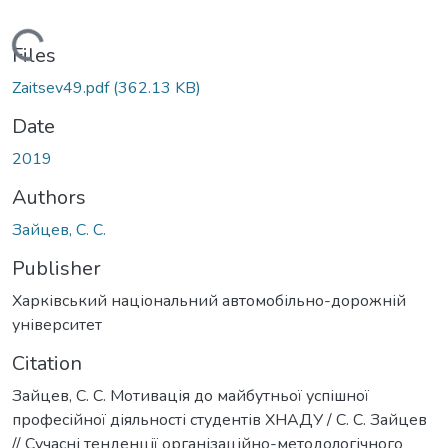
Loading...
Files
Zaitsev49.pdf
(362.13 KB)
Date
2019
Authors
Зайцев, С. С.
Publisher
Харківський національний автомобільно-дорожній
університет
Citation
Зайцев, С. С. Мотивація до майбутньої успішної
професійної діяльності студентів ХНАДУ / С. С. Зайцев
// Сучасні тенденції організаційно-методологічного