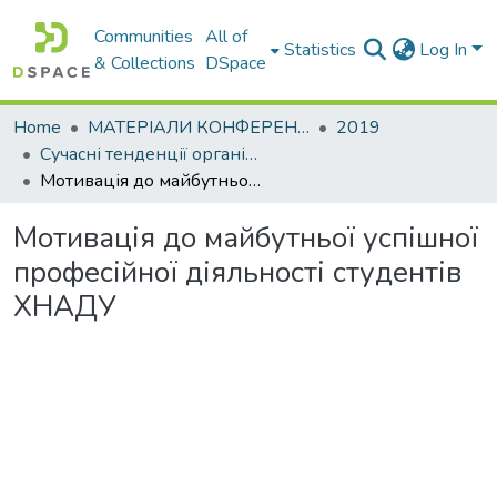
Communities
All of
Statistics
Log In
& Collections
DSpace
Home
МАТЕРІАЛИ КОНФЕРЕНЦІЙ
2019
Сучасні тенденції організаційнометодологічного забезпечення підготовки фахівців: проблеми та шляхи їх вирішення в умовах глобалізації та євроекономічної інтеграції
Мотивація до майбутньої успішної професійної діяльності студентів ХНАДУ
Мотивація до майбутньої успішної
професійної діяльності студентів
ХНАДУ