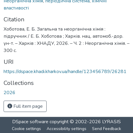
неорганічна хімія
,
періодична система
,
хімічні
властивості
Citation
Хоботова, Е. Б. Загальна та неорганічна хімія :
підручник / Е. Б. Хоботова ; Харків. нац. автомоб.-дор.
ун-т. – Харків : ХНАДУ, 2026. – Ч. 2 : Неорганічна хімія. –
300 с.
URI
https://dspace.khadi.kharkov.ua/handle/123456789/26281
Collections
2026
Full item page
DSpace software
copyright © 2002-2026
LYRASIS
Cookie settings
Accessibility settings
Send Feedback