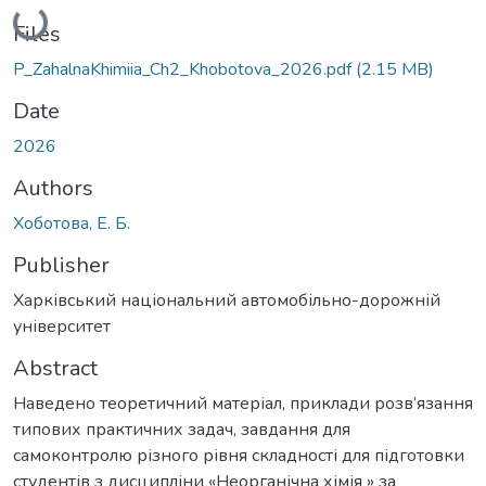
Loading...
Files
P_ZahalnaKhimiia_Ch2_Khobotova_2026.pdf
(2.15 MB)
Date
2026
Authors
Хоботова, Е. Б.
Publisher
Харківський національний автомобільно-дорожній
університет
Abstract
Наведено теоретичний матеріал, приклади розв’язання
типових практичних задач, завдання для
самоконтролю різного рівня складності для підготовки
студентів з дисципліни «Неорганічна хімія » за