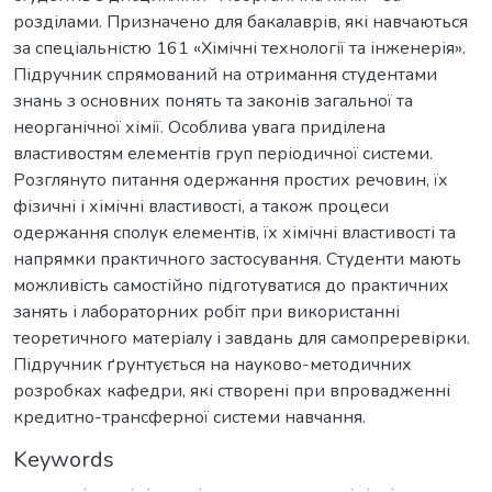
розділами. Призначено для бакалаврів, які навчаються
за спеціальністю 161 «Хімічні технології та інженерія».
Підручник спрямований на отримання студентами
знань з основних понять та законів загальної та
неорганічної хімії. Особлива увага приділена
властивостям елементів груп періодичної системи.
Розглянуто питання одержання простих речовин, їх
фізичні і хімічні властивості, а також процеси
одержання сполук елементів, їх хімічні властивості та
напрямки практичного застосування. Студенти мають
можливість самостійно підготуватися до практичних
занять і лабораторних робіт при використанні
теоретичного матеріалу і завдань для самопреревірки.
Підручник ґрунтується на науково-методичних
розробках кафедри, які створені при впровадженні
кредитно-трансферної системи навчання.
Keywords