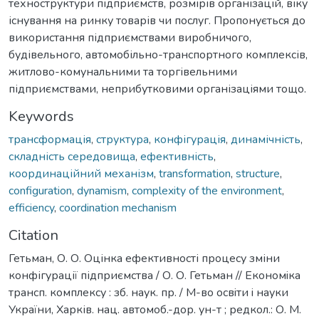
техноструктури підприємств, розмірів організацій, віку
існування на ринку товарів чи послуг. Пропонується до
використання підприємствами виробничого,
будівельного, автомобільно-транспортного комплексів,
житлово-комунальними та торгівельними
підприємствами, неприбутковими організаціями тощо.
Keywords
трансформація
,
структура
,
конфігурація
,
динамічність
,
складність середовища
,
ефективність
,
координаційний механізм
,
transformation
,
structure
,
configuration
,
dynamism
,
complexity of the environment
,
efficiency
,
coordination mechanism
Citation
Гетьман, О. О. Оцінка ефективності процесу зміни
конфігурації підприємства / О. О. Гетьман // Економiка
трансп. комплексу : зб. наук. пр. / М-во освiти i науки
України, Харків. нац. автомоб.-дор. ун-т ; редкол.: О. М.