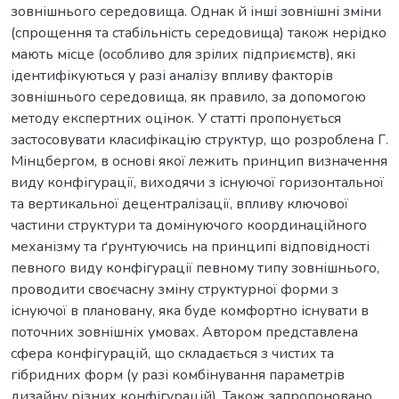
зовнішнього середовища. Однак й інші зовнішні зміни
(спрощення та стабільність середовища) також нерідко
мають місце (особливо для зрілих підприємств), які
ідентифікуються у разі аналізу впливу факторів
зовнішнього середовища, як правило, за допомогою
методу експертних оцінок. У статті пропонується
застосовувати класифікацію структур, що розроблена Г.
Мінцбергом, в основі якої лежить принцип визначення
виду конфігурації, виходячи з існуючої горизонтальної
та вертикальної децентралізації, впливу ключової
частини структури та домінуючого координаційного
механізму та ґрунтуючись на принципі відповідності
певного виду конфігурації певному типу зовнішнього,
проводити своєчасну зміну структурної форми з
існуючої в плановану, яка буде комфортно існувати в
поточних зовнішніх умовах. Автором представлена
сфера конфігурацій, що складається з чистих та
гібридних форм (у разі комбінування параметрів
дизайну різних конфігурацій). Також запропоновано