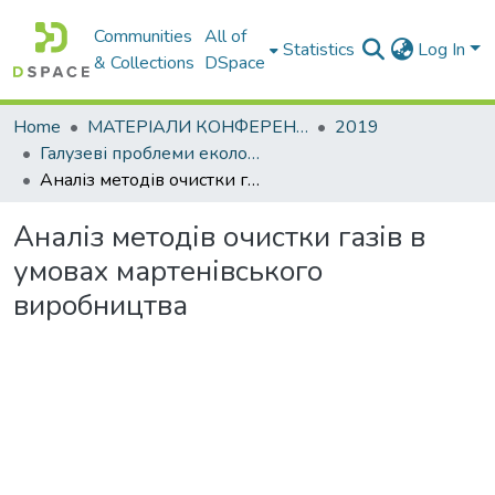
Communities
All of
Statistics
Log In
& Collections
DSpace
Home
МАТЕРІАЛИ КОНФЕРЕНЦІЙ
2019
Галузеві прoблеми екoлoгічнoї безпеки
Аналіз методів очистки газів в умовах мартенівського виробництва
Аналіз методів очистки газів в
умовах мартенівського
виробництва