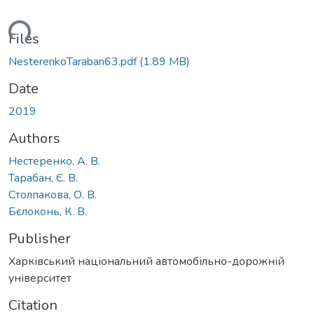
ading...
Files
NesterenkoTaraban63.pdf
(1.89 MB)
Date
2019
Authors
Нестеренко, А. В.
Тарабан, Є. В.
Столпакова, О. В.
Бєлоконь, К. В.
Publisher
Харківський національний автомобільно-дорожній
університет
Citation