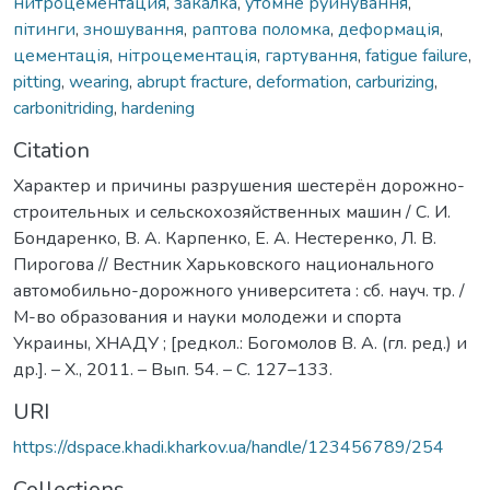
нитроцементация
,
закалка
,
утомне руйнування
,
пітинги
,
зношування
,
раптова поломка
,
деформація
,
цементація
,
нітроцементація
,
гартування
,
fatigue failure
,
pitting
,
wearing
,
abrupt fracture
,
deformation
,
carburizing
,
carbonitriding
,
hardening
Citation
Характер и причины разрушения шестерён дорожно-
строительных и сельскохозяйственных машин / С. И.
Бондаренко, В. А. Карпенко, Е. А. Нестеренко, Л. В.
Пирогова // Вестник Харьковского национального
автомобильно-дорожного университета : сб. науч. тр. /
М-во образования и науки молодежи и спорта
Украины, ХНАДУ ; [редкол.: Богомолов В. А. (гл. ред.) и
др.]. – Х., 2011. – Вып. 54. – С. 127–133.
URI
https://dspace.khadi.kharkov.ua/handle/123456789/254
Collections