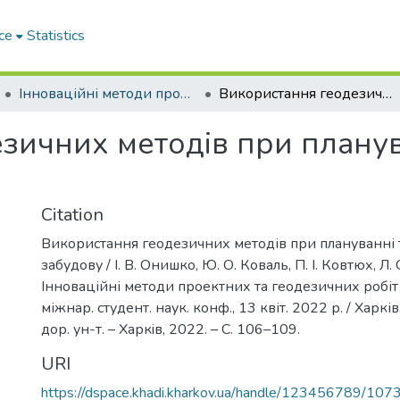
ce
Statistics
Інноваційні методи проектних та геодезичних робіт
Використання геодезичних методів при плануванні території під забудову
зичних методів при планува
Citation
Використання геодезичних методів при плануванні т
забудову / І. В. Онишко, Ю. О. Коваль, П. І. Ковтюх, Л.
Інноваційні методи проектних та геодезичних робіт 
міжнар. студент. наук. конф., 13 квіт. 2022 р. / Харків
дор. ун-т. – Харкiв, 2022. – С. 106–109.
URI
https://dspace.khadi.kharkov.ua/handle/123456789/107