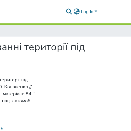
Log In
нні території під
ериторії під
 О. Коваленко //
: матеріали 84-ї
. нац. автомоб.-
35