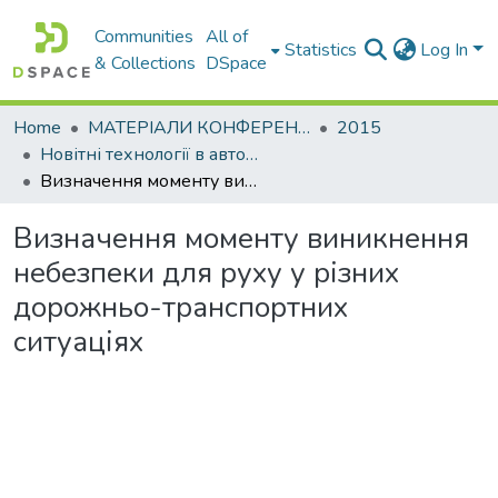
Communities
All of
Statistics
Log In
& Collections
DSpace
Home
МАТЕРІАЛИ КОНФЕРЕНЦІЙ
2015
Новітні технології в автомобілебудівництві та транспорті. Частина ІІ
Визначення моменту виникнення небезпеки для руху у різних дорожньо-транспортних ситуаціях
Визначення моменту виникнення
небезпеки для руху у різних
дорожньо-транспортних
ситуаціях