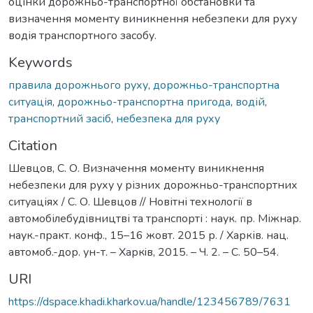
оцінки дорожньо-транспортної обстановки та
визначення моменту виникнення небезпеки для руху
водія транспортного засобу.
Keywords
правила дорожнього руху
,
дорожньо-транспортна
ситуація
,
дорожньо-транспортна пригода
,
водій
,
транспортний засіб
,
небезпека для руху
Citation
Шевцов, С. О. Визначення моменту виникнення
небезпеки для руху у різних дорожньо-транспортних
ситуаціях / С. О. Шевцов // Новітні технології в
автомобілебудівництві та транспорті : наук. пр. Міжнар.
наук.-практ. конф., 15–16 жовт. 2015 р. / Харків. нац.
автомоб.-дор. ун-т. – Харкiв, 2015. – Ч. 2. – С. 50–54.
URI
https://dspace.khadi.kharkov.ua/handle/123456789/7631