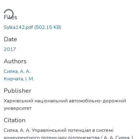
ding...
Files
Sylka142.pdf
(502.15 KB)
Date
2017
Authors
Силка, А. А.
Кирчата, І. М.
Publisher
Харківський національний автомобільно-дорожній
університет
Citation
Силка, А. А. Управлінський потенціал в системі
конкурентного потенціалу підприємства / А. А. Силка, І.