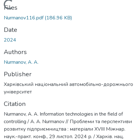
Loading...
Files
Nurmanov116.pdf
(186.96 KB)
Date
2024
Authors
Nurmanov, A. A.
Publisher
Харківський національний автомобільно-дорожнього
університет
Citation
Nurmanov, A. A. Information technologies in the field of
controlling / A. A. Nurmanov // Проблеми та перспективи
розвитку підприємництва : матеріали ХVІІI Міжнар.
наук.-практ. конф., 29 листоп. 2024 р. / Харків. нац.