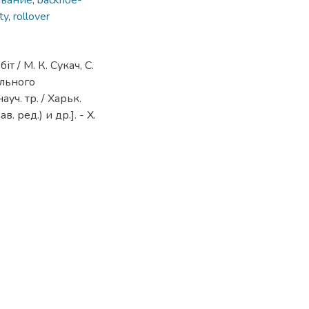
вание
,
backhoe-
ty
,
rollover
т / М. К. Сукач, С.
ального
уч. тр. / Харьк.
в. ред.) и др.]. - Х.