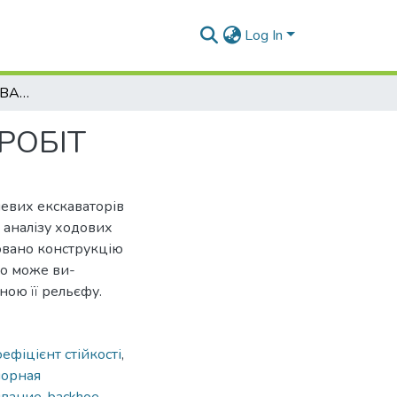
Log In
ЕКСКАВАТОР ДЛЯ АВАРІЙНО-РЯТУВАЛЬНИХ РОБІТ
РОБІТ
евих екскаваторів
і аналізу ходових
овано конструкцію
що може ви-
ною її рельєфу.
оефіцієнт стійкості
,
порная