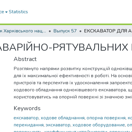
ce
Statistics
Вісник Харківського національного автомобільно-дорожнього університету / Вестник Харьковского национального автомобильно-дорожного университета
Выпуск 57
АВАРІЙНО-РЯТУВАЛЬНИХ 
Abstract
Розглянуто напрями розвитку конструкцій одноківш
для їх максимальної ефективності в роботі. На основ
пристроїв та перспектив їх удосконалення запроект
ходового обладнання одноківшевого екскаватора, 
користовуватись на опорній поверхні зі значною змі
Keywords
екскаватор
,
ходове обладнання
,
опорна поверхня
,
к
перекидання
,
экскаватор
,
ходовое оборудование
,
о