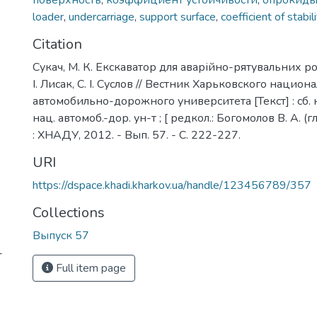
поверхность
,
коэффициент устойчивости
,
опрокиды
loader
,
undercarriage
,
support surface
,
coefficient of stabili
Citation
Сукач, М. К. Екскаватор для аварійно-рятувальних робі
І. Лисак, С. І. Суслов // Вестник Харьковского национ
автомобильно-дорожного университета [Текст] : сб. на
нац. автомоб.-дор. ун-т ; [ редкол.: Богомолов В. А. (гла
: ХНАДУ, 2012. - Вып. 57. - C. 222-227.
URI
https://dspace.khadi.kharkov.ua/handle/123456789/357
Collections
Выпуск 57
-
Full item page