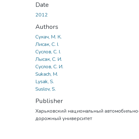
Date
2012
Authors
Сукач, М. К.
Лисак, С. І.
Суслов, С. І.
Лысак, С. И.
Суслов, С. И.
Sukach, М.
Lysak, S.
Suslov, S.
Publisher
Харьковский национальный автомобильно
дорожный университет