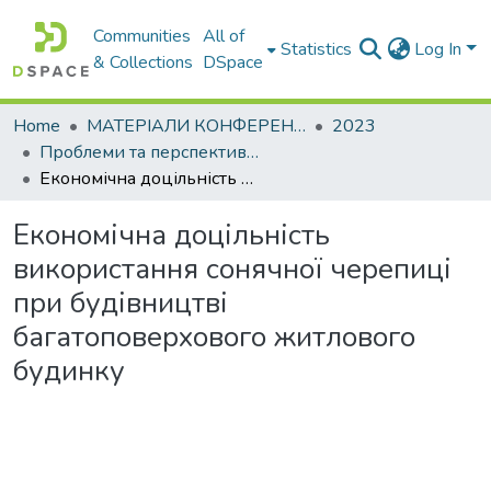
Communities
All of
Statistics
Log In
& Collections
DSpace
Home
МАТЕРІАЛИ КОНФЕРЕНЦІЙ
2023
Проблеми та перспективи розвитку підприємництва
Економічна доцільність використання сонячної черепиці при будівництві багатоповерхового житлового будинку
Економічна доцільність
використання сонячної черепиці
при будівництві
багатоповерхового житлового
будинку