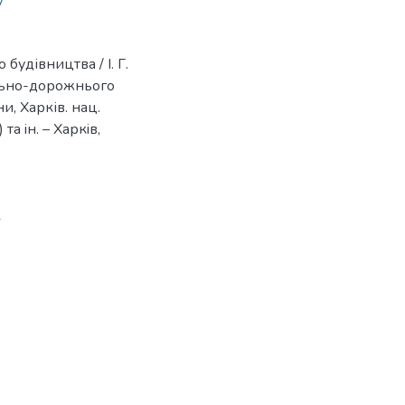
y
будівництва / І. Г.
iльно-дорожнього
ни, Харків. нац.
 та iн. – Харкiв,
1