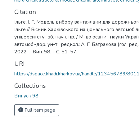
hierarchical structural model
,
criteria
,
alternatives
,
efficienc
Citation
Ільге, І. Г. Модель вибору вантажівки для дорожнього 
Ільге // Вiсник Харкiвського нацiонального автомоб
унiверситету : зб. наук. пр. / М-во освiти i науки Украї
автомоб.-дор. ун-т ; редкол.: А. Г. Батракова (гол. ред.)
2022. – Вип. 98. – С. 51–57.
URI
https://dspace.khadi.kharkov.ua/handle/123456789/801
Collections
Випуск 98
Full item page