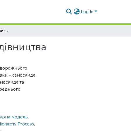
Log In
Модель вибору вантажівки для дорожнього будівництва
дівництва
 дорожнього
вки – самоскида.
москида та
ереднього
турна модель
,
Hierarchy Process
,