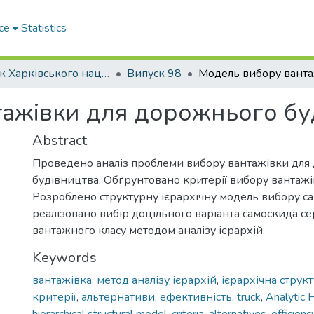
ce
Statistics
Вісник Харківського національного автомобільно-дорожнього університету / Вестник Харьковского национального автомобильно-дорожного университета
Випуск 98
ажівки для дорожнього бу
Abstract
Проведено аналіз проблеми вибору вантажівки для
будівництва. Обґрунтовано критерії вибору вантажі
Розроблено структурну ієрархічну модель вибору са
реалізовано вибір доцільного варіанта самоскида с
вантажного класу методом аналізу ієрархій.
Keywords
вантажівка
,
метод аналізу ієрархій
,
ієрархічна струк
критерії
,
альтернативи
,
ефективність
,
truck
,
Analytic 