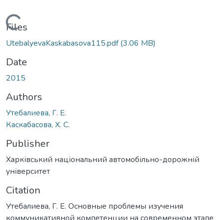
Loading...
Files
UtebalyevaKaskabasova115.pdf
(3.06 MB)
Date
2015
Authors
Утебалиева, Г. Е.
Каскабасова, Х. С.
Publisher
Харківський національний автомобільно-дорожній
університет
Citation
Утебалиева, Г. Е. Основные проблемы изучения
коммуникативной компетенции на современном этапе