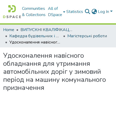
Communities
All of
Statistics
Log In
& Collections
DSpace
Home
ВИПУСКНІ КВАЛІФІКАЦІЙНІ РОБОТИ
Кафедра будівельних і дорожніх машин
Магістерські роботи
Удосконалення навісного обладнання для утримання автомобільних доріг у зимовий період на машину комунального призначення
Удосконалення навісного
обладнання для утримання
автомобільних доріг у зимовий
період на машину комунального
призначення