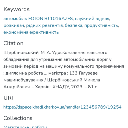
Keywords
автомобіль FOTON BJ 1016АZFS
,
плужний відвал
,
розкидач
,
рідких реагентів
,
безпека
,
продуктивність
,
економічна ефективність
Citation
Щербіновський, М. А. Удосконалення навісного
обладнання для утримання автомобільних доріг у
зимовий період на машину комунального призначення
: дипломна робота … магістра : 133 Галузеве
машинобудування / Щербіновський Микола
Андрійович. – Харків : ХНАДУ, 2023. – 81 с.
URI
https://dspace.khadi.kharkov.ua/handle/123456789/19254
Collections
Магістерські роботи