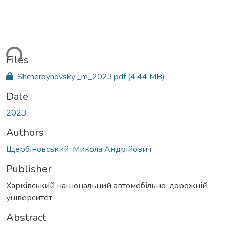
ding...
Files
Shcherbynovsky _m_2023.pdf
(4.44 MB)
Date
2023
Authors
Щербіновський, Микола Андрійович
Publisher
Харківський національний автомобільно-дорожній
університет
Abstract