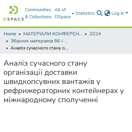
Communities
All of
Statistics
Log In
& Collections
DSpace
Home
МАТЕРІАЛИ КОНФЕРЕНЦІЙ
2024
Збірник матеріалів 86-ї Міжнародної студентської наукової конференції університету. Секція транспортних технологій
Аналіз сучасного стану організації доставки швидкопсувних вантажів у рефрижераторних контейнерах у міжнародному сполученні
Аналіз сучасного стану
організації доставки
швидкопсувних вантажів у
рефрижераторних контейнерах у
міжнародному сполученні