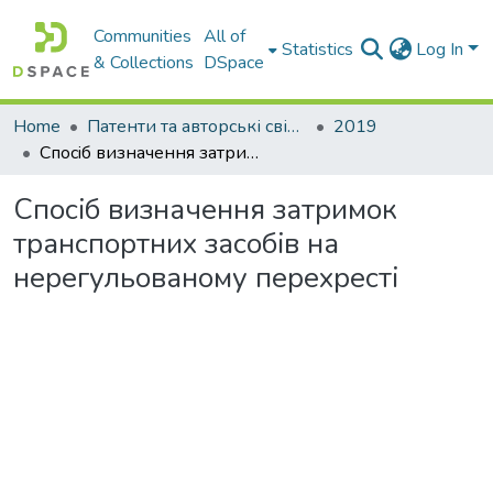
Communities
All of
Statistics
Log In
& Collections
DSpace
Home
Патенти та авторські свідоцтва
2019
Спосiб визначення затримок транспортних засобiв на нерегульованому перехрестi
Спосiб визначення затримок
транспортних засобiв на
нерегульованому перехрестi