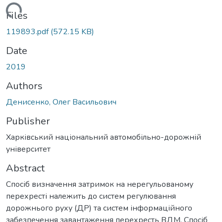
ading...
Files
119893.pdf
(572.15 KB)
Date
2019
Authors
Денисенко, Олег Васильович
Publisher
Харківський національний автомобільно-дорожній
університет
Abstract
Спосіб визначення затримок на нерегульованому
перехресті належить до систем регулювання
дорожнього руху (ДР) та систем інформаційного
забезпечення завантаження перехресть ВДМ. Спосіб