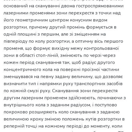
оснований на скануванні двома гостроспрямованими
лазерними променями зони перехрестя з точки над
його геометричним центром конусним видом
розгортки, причому другий промінь формується в
одній площині з першим, але зі зміщенням на
півперіоду по колу розгортки, а оптичну вісь першого
променя, що формує вихідну межу контрольованої
зони в області стоп-ліній, змінюють по черзі через
кожен період сканування так, щоб радіус другого
концентричного кола на поверхні проїзної частини
зменшувався на певну задану величину, що дозволяє
визначити тип і напрямки руху транспортних засобів
по кожній смузі руху. Сканування зони перехрестя
другим лазерним променем здійснюють, починаючи з
внутрішнього кола з заданим радіусом, і поступово
покроково розширяють коло сканування з заданою
величиною кроку зміною положень кутів розгортки в
реперній точці на кожному періоді до моменту, коли