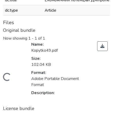
dc.title
Економічний потенціал Дніпропе
dc.type
Article
Files
Original bundle
Now showing
1 - 1 of 1
Name:
Kopytko49.pdf
Size:
102.04 KB
Format:
Loading...
Adobe Portable Document
Format
Description:
License bundle