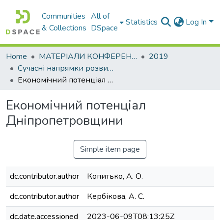
Communities
All of
Statistics
Log In
& Collections
DSpace
Home
МАТЕРІАЛИ КОНФЕРЕНЦІЙ
2019
Сучасні напрямки розвитку економіки і менеджменту на підприємствах України
Економічний потенціал Дніпропетровщини
Економічний потенціал
Дніпропетровщини
Simple item page
dc.contributor.author
Копитько, А. О.
dc.contributor.author
Кербікова, А. С.
dc.date.accessioned
2023-06-09T08:13:25Z