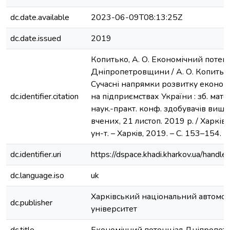
dc.date.available
2023-06-09T08:13:25Z
dc.date.issued
2019
Копитько, А. О. Економічний потен
Дніпропетровщини / А. О. Копитько,
Сучасні напрямки розвитку економ
dc.identifier.citation
на підприємствах України : зб. мате
наук.-практ. конф. здобувачів вищ.
вчених, 21 листоп. 2019 р. / Харків.
ун-т. – Харкiв, 2019. – С. 153–154.
dc.identifier.uri
https://dspace.khadi.kharkov.ua/han
dc.language.iso
uk
Харківський національний автомо
dc.publisher
університет