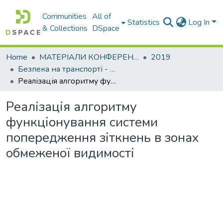
Communities
All of
Statistics
Log In
& Collections
DSpace
Home
МАТЕРІАЛИ КОНФЕРЕНЦІЙ
2019
Безпека на транспорті - основа ефективної інфраструктури: проблеми та перспективи
Реалізація алгоритму функціонування системи попередження зіткнень в зонах обмеженої видимості
Реалізація алгоритму
функціонування системи
попередження зіткнень в зонах
обмеженої видимості