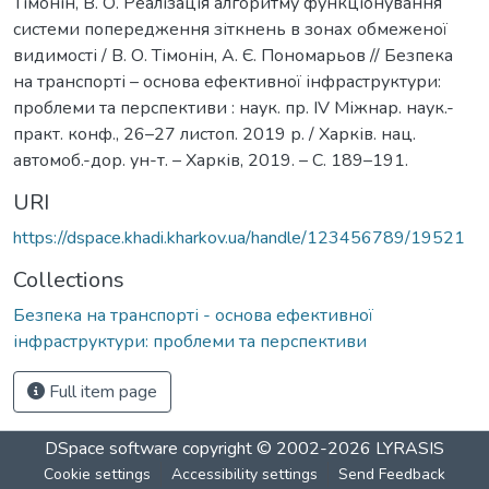
Тімонін, В. О. Реалізація алгоритму функціонування
системи попередження зіткнень в зонах обмеженої
видимості / В. О. Тімонін, А. Є. Пономарьов // Безпека
на транспорті – основа ефективної інфраструктури:
проблеми та перспективи : наук. пр. IV Міжнар. наук.-
практ. конф., 26–27 листоп. 2019 р. / Харків. нац.
автомоб.-дор. ун-т. – Харків, 2019. – С. 189–191.
URI
https://dspace.khadi.kharkov.ua/handle/123456789/19521
Collections
Безпека на транспорті - основа ефективної
інфраструктури: проблеми та перспективи
Full item page
DSpace software
copyright © 2002-2026
LYRASIS
Cookie settings
Accessibility settings
Send Feedback