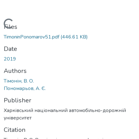
Loading...
Files
TimoninPonomarov51.pdf
(446.61 KB)
Date
2019
Authors
Тімонін, В. О.
Пономарьов, А. Є.
Publisher
Харківський національний автомобільно-дорожній
університет
Citation