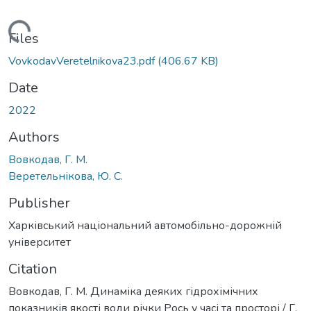
Loading...
Files
VovkodavVeretelnikova23.pdf
(406.67 KB)
Date
2022
Authors
Вовкодав, Г. М.
Веретельнікова, Ю. С.
Publisher
Харківський національний автомобільно-дорожній
університет
Citation
Вовкодав, Г. М. Динаміка деяких гідрохімічних
показників якості води річки Рось у часі та просторі / Г.