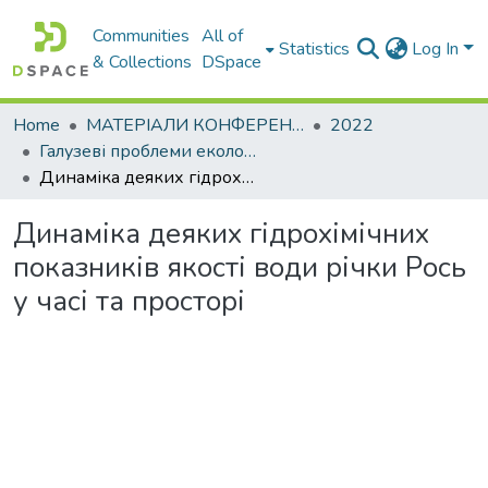
Communities
All of
Statistics
Log In
& Collections
DSpace
Home
МАТЕРІАЛИ КОНФЕРЕНЦІЙ
2022
Галузеві проблеми екологічної безпеки – 2022
Динаміка деяких гідрохімічних показників якості води річки Рось у часі та просторі
Динаміка деяких гідрохімічних
показників якості води річки Рось
у часі та просторі