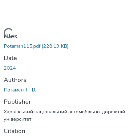
Loading...
Files
Potaman115.pdf
(228.19 KB)
Date
2024
Authors
Потаман, Н. В.
Publisher
Харківський національний автомобільно-дорожній
університет
Citation