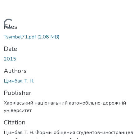
Loading...
Files
Tsymbal71.pdf
(2.08 MB)
Date
2015
Authors
Цимбал, Т. Н.
Publisher
Харківський національний автомобільно-дорожній
університет
Citation
Цимбал, Т. Н. Формы общения студентов-иностранцев