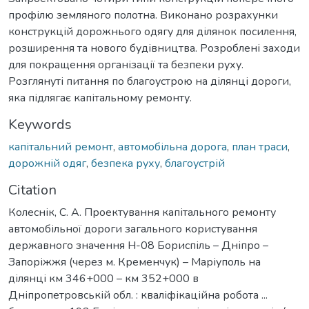
профілю земляного полотна. Виконано розрахунки
конструкцій дорожнього одягу для ділянок посилення,
розширення та нового будівництва. Розроблені заходи
для покращення організації та безпеки руху.
Розглянуті питання по благоустрою на ділянці дороги,
яка підлягає капітальному ремонту.
Keywords
капітальний ремонт
,
автомобільна дорога
,
план траси
,
дорожній одяг
,
безпека руху
,
благоустрій
Citation
Колеснік, С. А. Проектування капітального ремонту
автомобільної дороги загального користування
державного значення Н-08 Бориспіль – Дніпро –
Запоріжжя (через м. Кременчук) – Маріуполь на
ділянці км 346+000 – км 352+000 в
Дніпропетровській обл. : кваліфікаційна робота ...