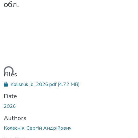
обл.
ding...
Files
Kolisnuk_b_2026.pdf
(4.72 MB)
Date
2026
Authors
Колеснік, Сергій Андрійович