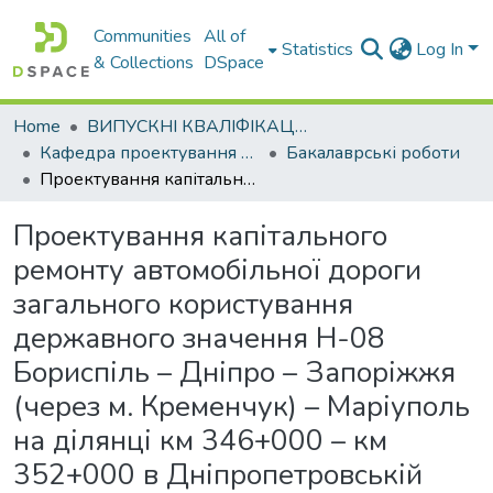
Communities
All of
Statistics
Log In
& Collections
DSpace
Home
ВИПУСКНІ КВАЛІФІКАЦІЙНІ РОБОТИ
Кафедра проектування доріг, геодезії і землеустрою
Бакалаврські роботи
Проектування капітального ремонту автомобільної дороги загального користування державного значення Н-08 Бориспіль – Дніпро – Запоріжжя (через м. Кременчук) – Маріуполь на ділянці км 346+000 – км 352+000 в Дніпропетровській обл.
Проектування капітального
ремонту автомобільної дороги
загального користування
державного значення Н-08
Бориспіль – Дніпро – Запоріжжя
(через м. Кременчук) – Маріуполь
на ділянці км 346+000 – км
352+000 в Дніпропетровській