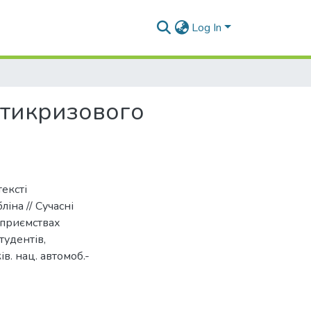
Log In
нтикризового
тексті
іна // Сучасні
дприємствах
студентів,
ів. нац. автомоб.-