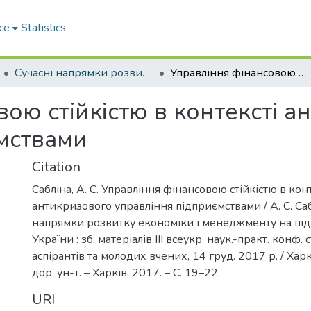
ce
Statistics
Сучасні напрямки розвитку економіки і менеджменту на підприємствах України
Управління фінансовою стійкістю в контексті антикризового управління підприємствами
ою стійкістю в контексті а
мствами
Citation
Сабліна, А. С. Управління фінансовою стійкістю в кон
антикризового управління підприємствами / А. С. Сабл
напрямки розвитку економіки і менеджменту на пі
України : зб. матеріалів ІІІ всеукр. наук.-практ. конф. 
аспірантів та молодих вчених, 14 груд. 2017 р. / Харк
дор. ун-т. – Харків, 2017. – С. 19–22.
URI