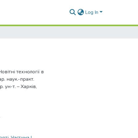
Log In
// Новітні технології в
р. наук.-практ.
. ун-т. – Харкiв,
1
рті. Частина І