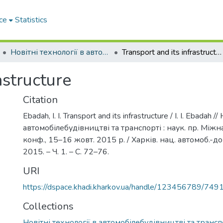
ce
Statistics
Новітні технології в автомобілебудівництві та транспорті. Частина І
Transport and its infrastructure
astructure
Citation
Ebadah, I. I. Transport and its infrastructure / I. I. Ebadah 
автомобілебудівництві та транспорті : наук. пр. Міжна
конф., 15–16 жовт. 2015 р. / Харків. нац. автомоб.-дор
2015. – Ч. 1. – С. 72–76.
URI
https://dspace.khadi.kharkov.ua/handle/123456789/749
Collections
Новітні технології в автомобілебудівництві та транспо