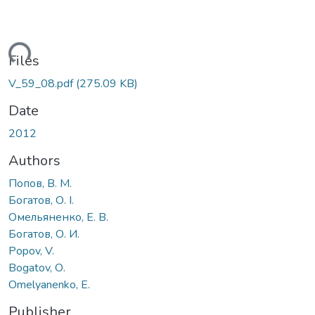
oading...
Files
V_59_08.pdf
(275.09 KB)
Date
2012
Authors
Попов, В. М.
Богатов, О. І.
Омельяненко, Е. В.
Богатов, О. И.
Popov, V.
Bogatov, О.
Omelyanenko, E.
Publisher