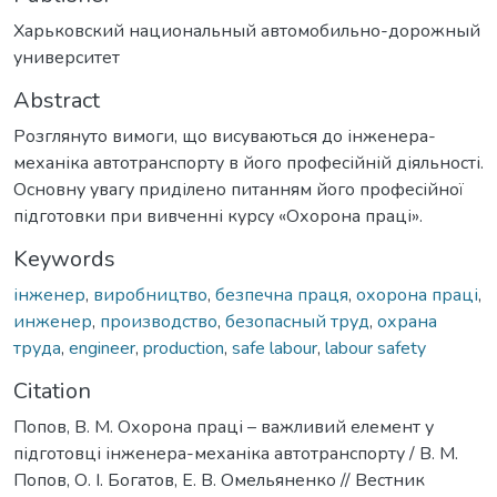
Харьковский национальный автомобильно-дорожный
университет
Abstract
Розглянуто вимоги, що висуваються до інженера-
механіка автотранспорту в його професійній діяльності.
Основну увагу приділено питанням його професійної
підготовки при вивченні курсу «Охорона праці».
Keywords
інженер
,
виробництво
,
безпечна праця
,
охорона праці
,
инженер
,
производство
,
безопасный труд
,
охрана
труда
,
engineer
,
production
,
safe labour
,
labour safety
Citation
Попов, В. М. Охорона праці – важливий елемент у
підготовці інженера-механіка автотранспорту / В. М.
Попов, О. І. Богатов, Е. В. Омельяненко // Вестник