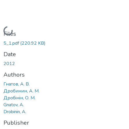
Loading...
Files
5_1.pdf
(220.92 KB)
Date
2012
Authors
Гнатов, А. В.
Дробинин, А. М.
Дробiнiн, О. М.
Gnatov, A.
Drobinin, A.
Publisher