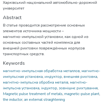
Харківський національний автомобільно-дорожній
університет
Abstract
В статье проводится рассмотрение основных
элементов источника мощности –
магнитно-импульсной установки, как одной из
основных составных частей комплекса для
внешней рихтовки повреждённых корпусов
транспортных средств.
Keywords
магнитно-импульсная обработка металлов
,
магнитно-
импульсная установка
,
индуктор
,
внешняя рихтовка
,
магнітно-імпульсна обробка металів
,
магнітно-
імпульсна установка
,
індуктор
,
зовнішнє рихтування
,
Magnetic pulse treatment of metals
,
magnetic-pulse plant
,
the inductor
,
an external straightening