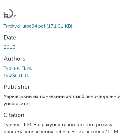
Loading...
Files
TurchykHurba64.pdf
(171.01 KB)
Date
2015
Authors
Турчик, П. М.
Гурба, Д. П.
Publisher
Харківський національний автомобільно-дорожній
університет
Citation
Турчик, П. М. Розрахунок транспортного ризику
процесу перевезення небезпечних відходів / П. М.