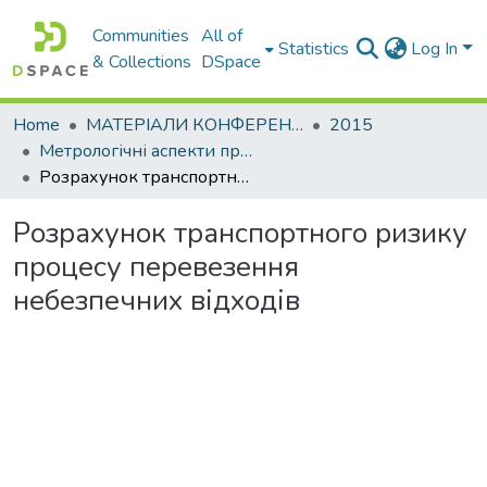
Communities
All of
Statistics
Log In
& Collections
DSpace
Home
МАТЕРІАЛИ КОНФЕРЕНЦІЙ
2015
Метрологічні аспекти прийняття рішень в умовах роботи на техногенно небезпечних об’єктах : присвячено 85-річчю ХНАДУ : матеріали Всеукраїнської науково-практичної конференції студентів та молодих вчених
Розрахунок транспортного ризику процесу перевезення небезпечних відходів
Розрахунок транспортного ризику
процесу перевезення
небезпечних відходів