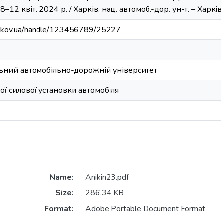
8–12 квіт. 2024 р. / Харків. нац. автомоб.-дор. ун-т. – Харкi
harkov.ua/handle/123456789/25227
ьний автомобільно-дорожній університет
ої силової установки автомобіля
Name:
Anikin23.pdf
Size:
286.34 KB
Format:
Adobe Portable Document Format