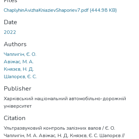
oading...
Files
ChaplyhinAvizhaKniazievShaporiev7.pdf
(444.98 KB)
Date
2022
Authors
Чаплигін, Є. О.
Авіжас, М. А.
Князєв, Н. Д.
Шапорєв, Є. С.
Publisher
Харківський національний автомобільно-дорожній
університет
Citation
Ультразвуковий контроль залізних валов / Є. О.
Чаплигін, М. А. Авіжас, Н. Д. Князєв, Є. С. Шапорєв //