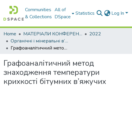
Communities
All of
Statistics
Log In
& Collections
DSpace
Home
МАТЕРІАЛИ КОНФЕРЕНЦІЙ
2022
Органічні і мінеральні в’яжучі та дорожні бетони на їх основі
Графоаналітичний метод знаходження температури крихкості бітумних в’яжучих
Графоаналітичний метод
знаходження температури
крихкості бітумних в’яжучих