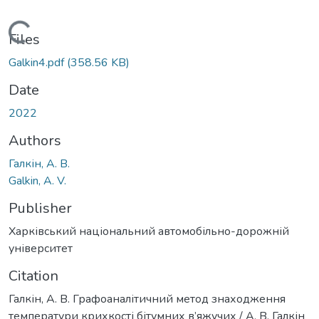
Loading...
Files
Galkin4.pdf
(358.56 KB)
Date
2022
Authors
Галкін, А. В.
Galkin, A. V.
Publisher
Харківський національний автомобільно-дорожній
університет
Citation
Галкін, А. В. Графоаналітичний метод знаходження
температури крихкості бітумних в’яжучих / А. В. Галкін