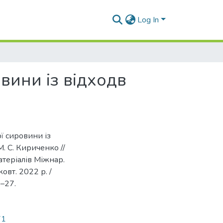
Log In
вини із відходв
ої сировини із
М. С. Кириченко //
атеріалів Міжнар.
oвт. 2022 р. /
5–27.
71