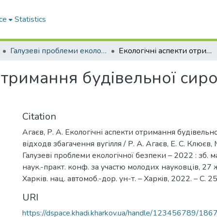
ce
Statistics
Галузеві проблеми екологічної безпеки – 2022
Екологічні аспекти отримання будівельної сировини із відходв збагачення вугілля
отримання будівельної сиро
Citation
Агаєв, Р. А. Екологічні аспекти отримання будівельн
відходв збагачення вугілля / Р. А. Агаєв, Е. С. Клюєв, 
Галузеві проблеми екологічної безпеки – 2022 : зб. м
наук.-практ. конф. за участю молодих науковців, 27 ж
Харків. нац. автомоб.-дор. ун-т. – Харкiв, 2022. – С. 2
URI
https://dspace.khadi.kharkov.ua/handle/123456789/186