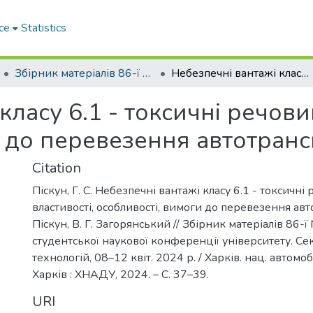
ce
Statistics
Збірник матеріалів 86-ї Міжнародної студентської наукової конференції університету. Секція транспортних технологій
Небезпечні вантажі класу 6.1 - токсичні речовини: властивості, особливості, вимоги до перевезення автотранспортом
ласу 6.1 - токсичні речови
и до перевезення автотран
Citation
Піскун, Г. С. Небезпечні вантажі класу 6.1 - токсичні
властивості, особливості, вимоги до перевезення авт
Піскун, В. Г. Загорянський // Збірник матеріалів 86-
студентської наукової конференції університету. Се
технологій, 08–12 квіт. 2024 р. / Харків. нац. автомоб.
Харків : ХНАДУ, 2024. – C. 37–39.
URI