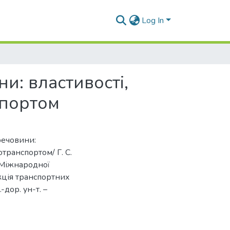
Log In
ни: властивості,
спортом
 речовини:
отранспортом/ Г. С.
ї Міжнародної
кція транспортних
-дор. ун-т. –