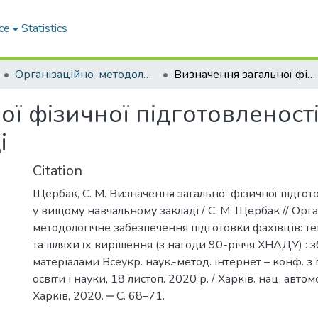
ce
Statistics
Організаційно-методологічне забезпечення підготовки фахівців: тенденції, проблеми та шляхи їх вирішення (з нагоди 90-річчя ХНАДУ)
Визначення загальної фізичної підготовленості фахівців у вищому навчальному закладі
ї фізичної підготовленост
і
Citation
Щербак, С. М. Визначення загальної фізичної підгот
у вищому навчальному закладі / С. М. Щербак // Орг
методологічне забезпечення підготовки фахівців: т
та шляхи їх вирішення (з нагоди 90-річчя ХНАДУ) : зб.
матеріалами Всеукр. наук.-метод. інтернет – конф. з
освіти і науки, 18 листоп. 2020 р. / Харків. нац. автом
Харків, 2020. ‒ С. 68–71.