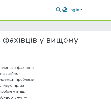
Log In
і фахівців у вищому
овленості фахівців
анізаційно-
енденції, проблеми
 наук. пр. за
 проблем вищ.
об.-дор. ун-т. ‒