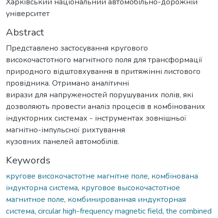
Харківський національний автомобільно-дорожній
університет
Abstract
Представлено застосування кругового
високочастотного магнітного поля для трансформації
природного відштовхування в притяжінні листового
провідника. Отримано аналітичні
вирази для напруженостей порушуваних полів, які
дозволяють провести аналіз процесів в комбінованих
індукторних системах - інструментах зовнішньої
магнітно-імпульсної рихтування
кузовних панелей автомобілів.
Keywords
кругове високочастотне магнітне поле
,
комбінована
індукторна система
,
круговое высокочастотное
магнитное поле
,
комбинированная индукторная
система
,
circular high-frequency magnetic field
,
the combined