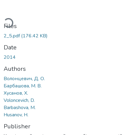
ading...
Files
2_5.pdf
(176.42 KB)
Date
2014
Authors
Волонцевич, Д. О.
Барбашова, М. В.
Хусанов, Х.
Voloncevich, D.
Barbashova, M.
Husanov, H.
Publisher