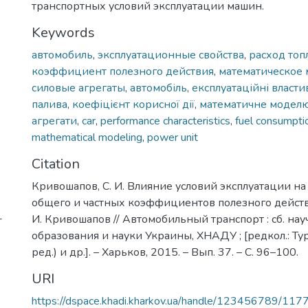
транспортных условий эксплуатации машин.
Keywords
автомобиль
,
эксплуатационные свойства
,
расход топ
коэффициент полезного действия
,
математическое
силовые агрегаты
,
автомобіль
,
експлуатаційні власти
палива
,
коефіцієнт корисної дії
,
математичне модел
агрегати
,
car
,
performance characteristics
,
fuel consumpti
mathematical modeling
,
power unit
Citation
Кривошапов, С. И. Влияние условий эксплуатации н
общего и частных коэффициентов полезного действи
-
И. Кривошапов // Автомобильный транспорт : сб. науч.
образования и науки Украины, ХНАДУ ; [редкол.: Туре
ред.) и др.]. – Харьков, 2015. – Вып. 37. – С. 96–100.
URI
https://dspace.khadi.kharkov.ua/handle/123456789/117