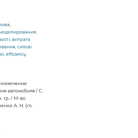
лива
,
 моделирование
,
вості
,
витрата
ювання
,
силові
on
,
efficiency
,
а изменение
я автомобиля / С.
 тр. / М-во
нко А. Н. (гл.
7