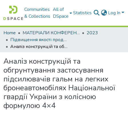
Communities
All of
Statistics
Log In
& Collections
DSpace
Home
МАТЕРІАЛИ КОНФЕРЕНЦІЙ
2023
Підвищення якості продукції машинобудівних та ремонтних підприємств
Аналіз конструкцій та обгрунтування застосування підсилювачів гальм на легких бронеавтомобілях Національної гвардії України з колісною формулою 4×4
Аналіз конструкцій та
обгрунтування застосування
підсилювачів гальм на легких
бронеавтомобілях Національної
гвардії України з колісною
формулою 4×4