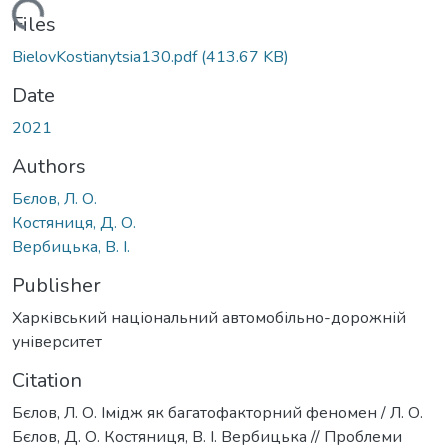
Loading...
Files
BielovKostianytsia130.pdf
(413.67 KB)
Date
2021
Authors
Бєлов, Л. О.
Костяниця, Д. О.
Вербицька, В. І.
Publisher
Харківський національний автомобільно-дорожній
університет
Citation
Бєлов, Л. О. Імідж як багатофакторний феномен / Л. О.
Бєлов, Д. О. Костяниця, В. І. Вербицька // Проблеми