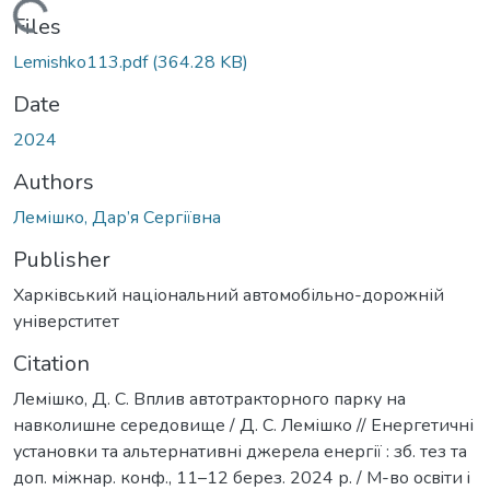
Loading...
Files
Lemishko113.pdf
(364.28 KB)
Date
2024
Authors
Лемішко, Дар’я Сергіївна
Publisher
Харківський національний автомобільно-дорожній
універститет
Citation
Лемішко, Д. С. Вплив автотракторного парку на
навколишне середовище / Д. С. Лемішко // Енергетичні
установки та альтернативні джерела енергії : зб. тез та
доп. міжнар. конф., 11–12 берез. 2024 р. / М-во освiти i