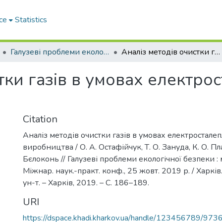
ce
Statistics
Галузеві прoблеми екoлoгічнoї безпеки
Аналіз методів очистки газів в умовах електросталеплавильного виробництва
тки газів в умовах електр
Citation
Аналіз методів очистки газів в умовах електростале
виробництва / О. А. Остафійчук, Т. О. Зануда, К. О. Пла
Бєлоконь // Галузеві проблеми екологічної безпеки :
Міжнар. наук.-практ. конф., 25 жовт. 2019 р. / Харків
ун-т. – Харків, 2019. – С. 186–189.
URI
https://dspace.khadi.kharkov.ua/handle/123456789/973