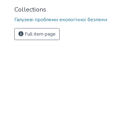
Collections
Галузеві прoблеми екoлoгічнoї безпеки
Full item page