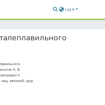
Log In
осталеплавильного
плавильного
хотня, К. В.
 матеріали V
. нац. автомоб.-дор.
6