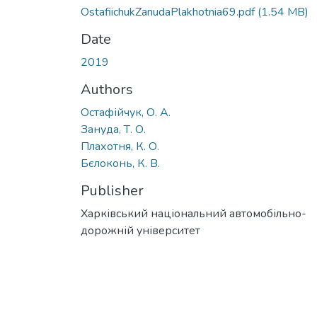
OstafiichukZanudaPlakhotnia69.pdf
(1.54 MB)
Date
2019
Authors
Остафійчук, О. А.
Зануда, Т. О.
Плахотня, К. О.
Бєлоконь, К. В.
Publisher
Харківський національний автомобільно-
дорожній університет