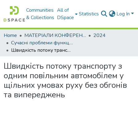
Communities
All of
Statistics
Log In
& Collections
DSpace
Home
МАТЕРІАЛИ КОНФЕРЕНЦІЙ
2024
Сучасні проблеми функціонування логістичних систем. Сталий розвиток транспортних систем: наука і практика
Швидкість потоку транспорту з одним повільним автомобілем у щільних умовах руху без обгонів та випереджень
Швидкість потоку транспорту з
одним повільним автомобілем у
щільних умовах руху без обгонів
та випереджень