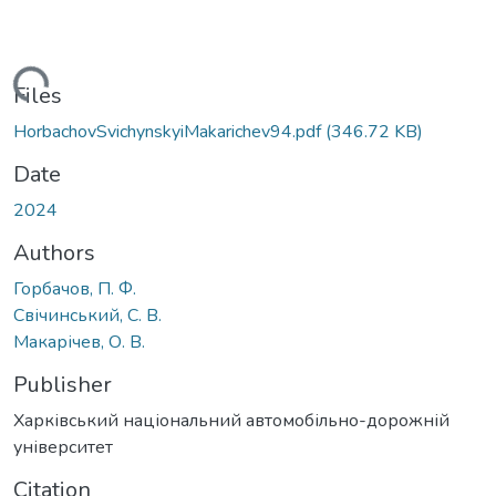
Loading...
Files
HorbachovSvichynskyiMakarichev94.pdf
(346.72 KB)
Date
2024
Authors
Горбачов, П. Ф.
Свічинський, С. В.
Макарічев, О. В.
Publisher
Харківський національний автомобільно-дорожній
університет
Citation