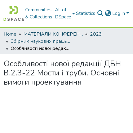
Communities
All of
Statistics
Log In
& Collections
DSpace
Home
МАТЕРІАЛИ КОНФЕРЕНЦІЙ
2023
Збірник наукових праць 85-ї міжнародної наукової конференції студентів університету. Секції «Мости, конструкції та будівельна механіка» і «Хімія та хімічні технології»
Особливості нової редакції ДБН В.2.3-22 Мости і труби. Основні вимоги проектування
Особливості нової редакції ДБН
В.2.3-22 Мости і труби. Основні
вимоги проектування