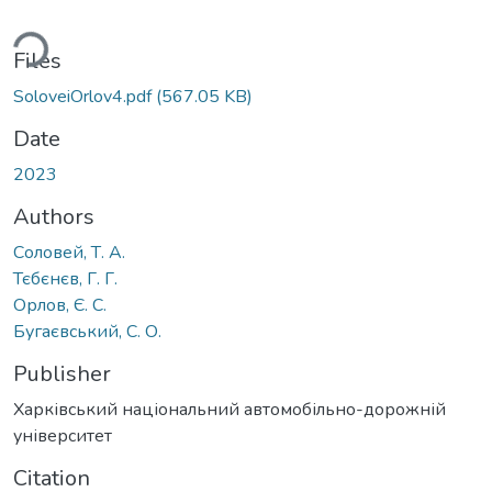
ding...
Files
SoloveiOrlov4.pdf
(567.05 KB)
Date
2023
Authors
Соловей, Т. А.
Тєбєнєв, Г. Г.
Орлов, Є. С.
Бугаєвський, С. О.
Publisher
Харківський національний автомобільно-дорожній
університет
Citation