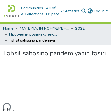
Communities
All of
Statistics
Log In
& Collections
DSpace
Home
МАТЕРІАЛИ КОНФЕРЕНЦІЙ
2022
Проблеми розвитку економіки підприємства: погляд молоді
Təhsil sahəsinə pandemiyanin təsiri
Təhsil sahəsinə pandemiyanin təsiri
ding...
Files