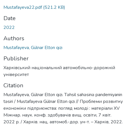
Mustafayeva22.pdf
(521.2 KB)
Date
2022
Authors
Mustafayeva, Gülnar Elton qızı
Publisher
Харківський національний автомобільно-дорожній
університет
Citation
Mustafayeva, Gülnar Elton qızı. Təhsil sahəsinə pandemiyanin
təsiri / Mustafayeva Gülnar Elton qızı // Проблеми розвитку
економіки підприємства: погляд молоді : матеріали XV
Міжнар. наук. конф. здобувачів вищ. освіти, 7 квіт.
2022 р. / Харків. нац. автомоб.-дор. ун-т. – Харків, 2022.