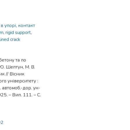
 в упорі
,
контакт
am
,
rigid support
,
lined crack
бетону та по
 Ю. Шептун, М. В.
ик // Вісник
о університету :
ц. автомоб.-дор. ун-
025. – Вип. 111. – С.
02