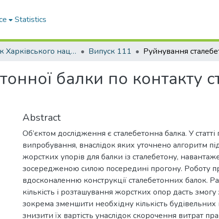
ce
Statistics
Вісник Харківського національного автомобільно-дорожнього університету / Вестник Харьковского национального автомобильно-дорожного университета
Випуск 111
онної балки по контакту ст
Abstract
Об’єктом дослідження є сталебетонна балка. У статт
випробування, внаслідок яких уточнено алгоритм під
жорстких упорів для балки із сталебетону, наванта
зосередженою силою посередині прогону. Роботу п
вдосконаленню конструкції сталебетонних балок. Р
кількість і розташування жорстких опор дасть змогу
зокрема зменшити необхідну кількість будівельних м
знизити їх вартість унаслідок скорочення витрат прац