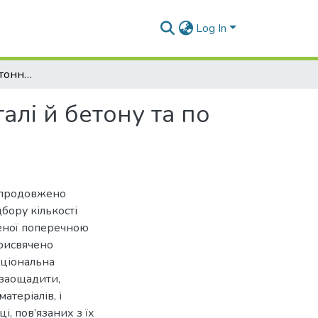
Log In
Руйнування сталебетонної балки по контакту сталі й бетону та по похилій тріщині
алі й бетону та по
і продовжено
бору кількості
женої поперечною
рисвячено
аціональна
 заощадити,
атеріалів, і
і, пов’язаних з їх