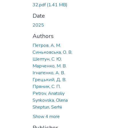
32.pdf
(1.41 MB)
Date
2025
Authors
Петров, А. М.
Синьковська, О. В.
Шептун, С. Ю.
Марченко, М. В.
Ігнатенко, А. В.
Грецький, Д. В.
Пряник, С. П.
Petrov, Anatoliy
Synkovska, Olena
Sheptun, Serhii
Show 4 more
Publisher