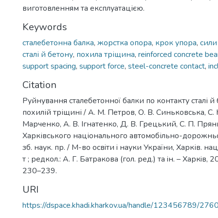
виготовленням та експлуатацією.
Keywords
сталебетонна балка
,
жорстка опора
,
крок упора
,
сили
сталі й бетону
,
похила тріщина
,
reinforced concrete be
support spacing
,
support force
,
steel-concrete contact
,
inc
Citation
Руйнування сталебетонної балки по контакту сталі й 
похилій тріщині / А. М. Петров, О. В. Синьковська, С.
Марченко, А. В. Ігнатенко, Д. В. Грецький, С. П. Прян
Харківського національного автомобільно-дорожньог
зб. наук. пр. / М-во освiти i науки України, Харків. на
т ; редкол.: А. Г. Батракова (гол. ред.) та iн. – Харкiв, 2
230–239.
URI
https://dspace.khadi.kharkov.ua/handle/123456789/276