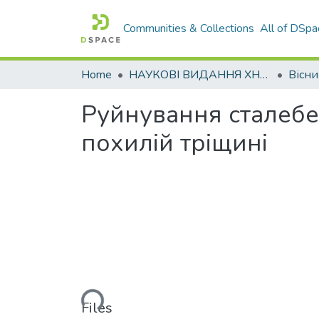
Communities & Collections
All of DSpa
Home
НАУКОВІ ВИДАННЯ ХНАДУ
Руйнування сталебет
похилій тріщині
Loading...
Files