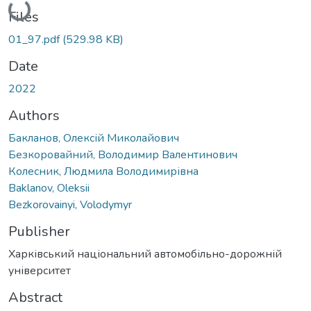
Loading...
Files
01_97.pdf
(529.98 KB)
Date
2022
Authors
Бакланов, Олексій Миколайович
Безкоровайний, Володимир Валентинович
Колесник, Людмила Володимирівна
Baklanov, Oleksii
Bezkorovainyi, Volodymyr
Publisher
Харківський національний автомобільно-дорожній
університет
Abstract