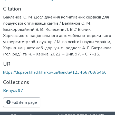
Citation
Бакланов, О. М. Дослідження когнітивних сервісів для
пошукової оптимізації сайтів / Бакланов О. М.,
Безкоровайний В. В., Колесник Л. В. // Вiсник
Харкiвського нацiонального автомобiльно-дорожнього
унiверситету : зб. наук. пр. / М-во освiти i науки України,
Харків. нац. автомоб.-дор. ун-т ; редкол.: А. Г. Батракова
(гол. ред.) та iн. – Харкiв, 2022. – Вип. 97. – С. 7–15.
URI
https://dspace.khadi.kharkov.ua/handle/123456789/5456
Collections
Випуск 97
Full item page