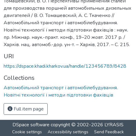
Томашевский, В. О. Перспективы применения сталей
для производства поршней автомобильных дизельных
двигателей / В. О. Томашевский, А. С. Ткаченко //
Автомобільний транспорт і автомобілебудування.
Новітні технології і методи підготовки фахівців : наук.
пр. Міжнар. наук.-практ. конф., 19–20 жовт. 2017 р. /
Харків. нац. автомоб.-дор. ун-т. – Харкiв, 2017. – С. 215.
URI
https://dspace.khadi.kharkov.ua/handle/123456789/8428
Collections
Автомобільний транспорт і автомобілебудування.
Новітні технології і методи підготовки фахівців
Full item page
DSpace software
copyright © 2002-2026
LYRASIS
Cookie settings
Accessibility settings
Send Feedback