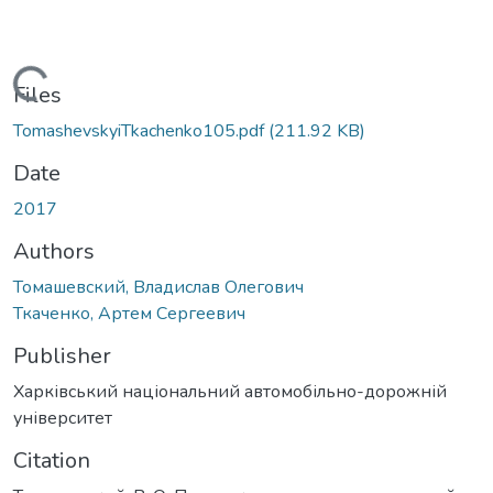
Loading...
Files
TomashevskyiTkachenko105.pdf
(211.92 KB)
Date
2017
Authors
Томашевский, Владислав Олегович
Ткаченко, Артем Сергеевич
Publisher
Харківський національний автомобільно-дорожній
університет
Citation