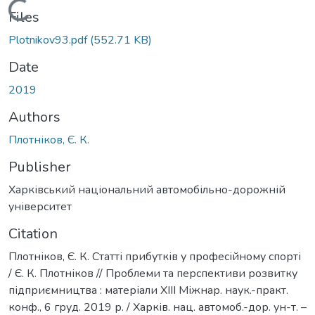
Loading...
Files
Plotnikov93.pdf
(552.71 KB)
Date
2019
Authors
Плотніков, Є. К.
Publisher
Харківський національний автомобільно-дорожній
університет
Citation
Плотніков, Є. К. Статті прибутків у професійному спорті
/ Є. К. Плотніков // Проблеми та перспективи розвитку
підприємництва : матеріали XIII Міжнар. наук.-практ.
конф., 6 груд. 2019 р. / Харків. нац. автомоб.-дор. ун-т. –