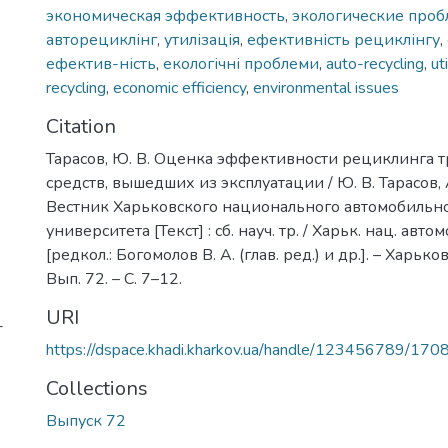
экономическая эффективность
,
экологические про
авторециклінг
,
утилізація
,
ефективність рециклінгу
,
ефектив-ність
,
екологічні проблеми
,
auto-recycling
,
ut
recycling
,
economic efficiency
,
environmental issues
Citation
Тарасов, Ю. В. Оценка эффективности рециклинга 
средств, вышедших из эксплуатации / Ю. В. Тарасов, 
Вестник Харьковского национального автомобиль
университета [Текст] : сб. науч. тр. / Харьк. нац. автом
[редкол.: Богомолов В. А. (глав. ред.) и др.]. – Харьк
Вып. 72. – C. 7–12.
URI
-
https://dspace.khadi.kharkov.ua/handle/123456789/170
Collections
Выпуск 72