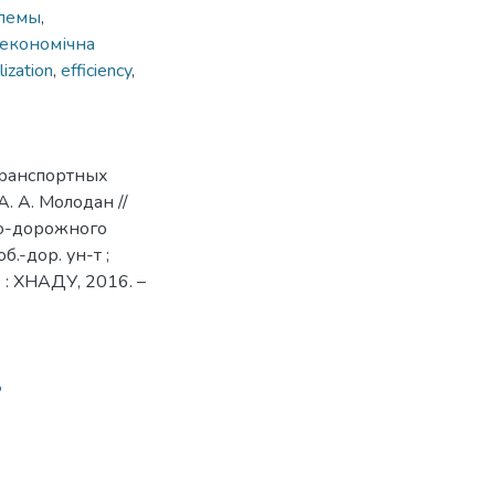
блемы
,
економічна
ilization
,
efficiency
,
транспортных
А. А. Молодан //
но-дорожного
об.-дор. ун-т ;
ов : ХНАДУ, 2016. –
8