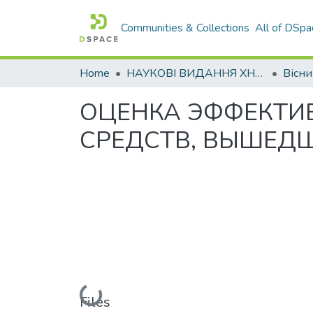
Communities & Collections
All of DSpa
Home
НАУКОВІ ВИДАННЯ ХНАДУ
ОЦЕНКА ЭФФЕКТИ
СРЕДСТВ, ВЫШЕД
Loading...
Files